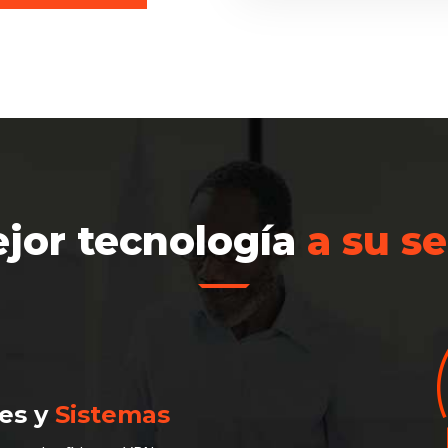
jor tecnología
a su se
es y
Sistemas