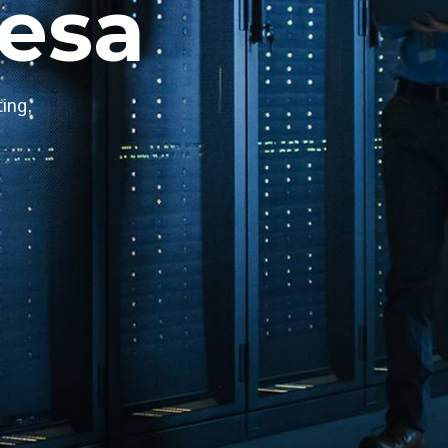
esa
ing,