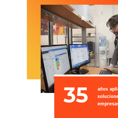
35
años apl
solucion
empresa