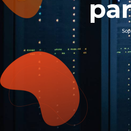
pa
Sop