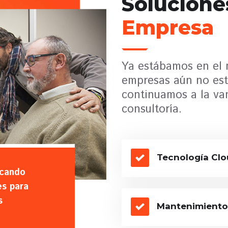
Solucione
Empresa
Ya estábamos en el 
empresas aún no est
continuamos a la va
consultoría.
Tecnología Clo
icando
es para
s
Mantenimiento